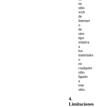
su
sitio
web
de
Internet
o
de
otro
tipo
relativa
a
los
materiales
o
en
cualquier
sitio
ligado
a
este
sitio.
4.
Limitaciones