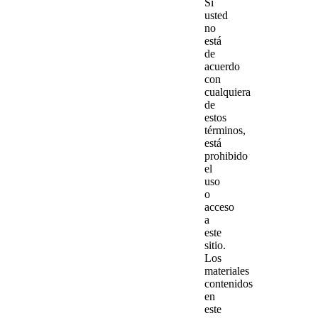
Si
usted
no
está
de
acuerdo
con
cualquiera
de
estos
términos,
está
prohibido
el
uso
o
acceso
a
este
sitio.
Los
materiales
contenidos
en
este